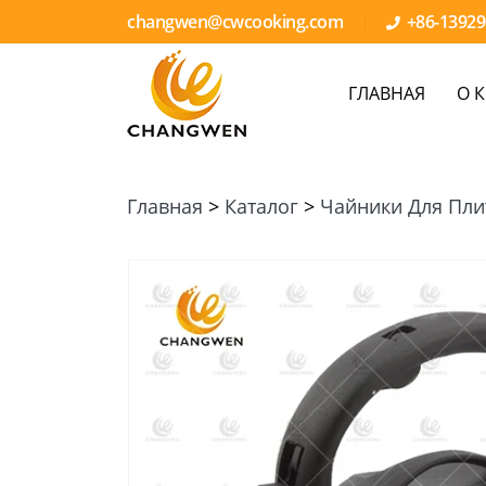
changwen@cwcooking.com
+86-1392
ГЛАВНАЯ
О 
Главная
>
Каталог
>
Чайники Для Пл