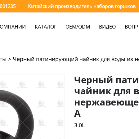
9001235
Китайский производитель наборов горшков
КОМПАНИИ
КАТАЛОГ
OEM/ODM
ВИДЕО
ВОПР
иты
>
Черный патинирующий чайник для воды из н
Черный пат
чайник для 
нержавеющей
A
3.0L