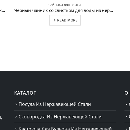
ЧАЙНИКИ ДЛЯ ПЛИТЫ
Кастрюля для воды из нержавеющей стали, окрашенная в синий цвет CW-T027-C
Черный чайник со свистком для воды из нержавеющей стали CW-T054
READ MORE
КАТАЛОГ
О
Посуда Из Нержавеющей Стали
Сковородка Из Нержавеющей Стали
,
Кастрюля Для Бульона Из Нержавеющей