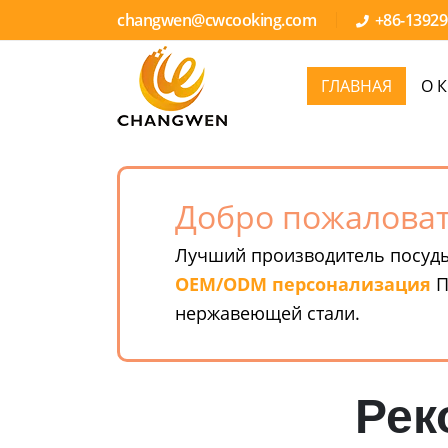
changwen@cwcooking.com
+86-1392
ГЛАВНАЯ
О 
Добро пожаловат
Лучший производитель посуды
OEM/ODM персонализация
П
нержавеющей стали.
Рек