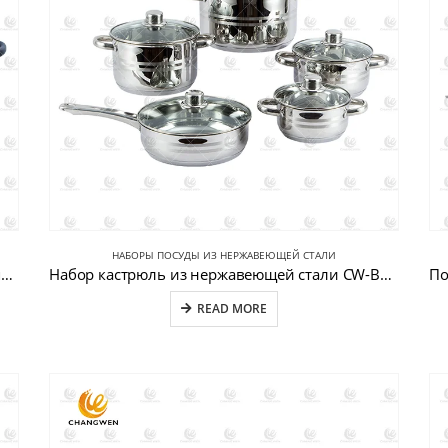
НАБОРЫ ПОСУДЫ ИЗ НЕРЖАВЕЮЩЕЙ СТАЛИ
Набор кастрюль и сковородок из стали без пятен CW-B031
Набор кастрюль из нержавеющей стали CW-B028-3
READ MORE