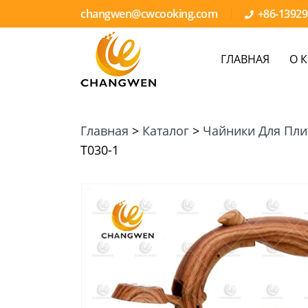
changwen@cwcooking.com
+86-1392
ГЛАВНАЯ
О 
Главная
>
Каталог
>
Чайники Для Пл
T030-1