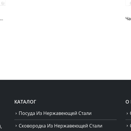
ый патинирующий чайник для воды из нержавеющей стали CW-T048-A
КАТАЛОГ
О
Посуда Из Нержавеющей Стали
Сковородка Из Нержавеющей Стали
,