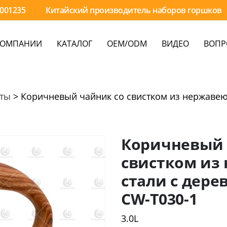
9001235
Китайский производитель наборов горшков
КОМПАНИИ
КАТАЛОГ
OEM/ODM
ВИДЕО
ВОПР
иты
>
Коричневый чайник со свистком из нержавею
Коричневый 
свистком из
стали с дере
CW-T030-1
3.0L