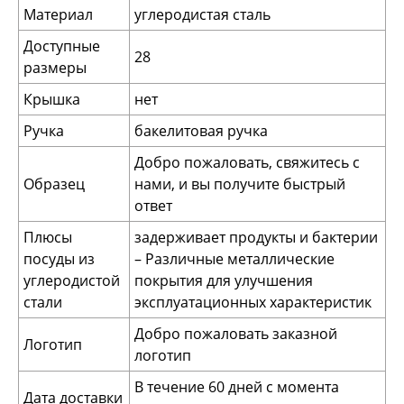
Материал
углеродистая сталь
Доступные
28
размеры
Крышка
нет
Ручка
бакелитовая ручка
Добро пожаловать, свяжитесь с
Образец
нами, и вы получите быстрый
ответ
Плюсы
задерживает продукты и бактерии
посуды из
– Различные металлические
углеродистой
покрытия для улучшения
стали
эксплуатационных характеристик
Добро пожаловать заказной
Логотип
логотип
В течение 60 дней с момента
Дата доставки