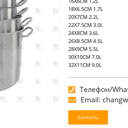
16X6CM 1.2L
18X6.5CM 1.7L
20X7CM 2.2L
22X7.5CM 3.0L
24X8CM 3.6L
26X8.5CM 4.5L
28X9CM 5.5L
30X10CM 7.0L
32X11CM 9.0L
Телефон/What
Email: chang
Контакты