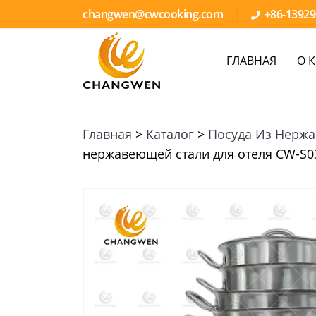
changwen@cwcooking.com
+86-1392
ГЛАВНАЯ
О 
Главная
>
Каталог
>
Посуда Из Нерж
нержавеющей стали для отеля CW-S0