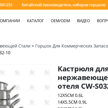
9001235
Китайский производитель наборов горшков
КОМПАНИИ
КАТАЛОГ
OEM/ODM
ВИДЕО
ВОПР
авеющей Стали
>
Горшок Для Коммерческих Запас
32-10
Кастрюля для
нержавеющей
отеля CW-S03
12X5CM 0.6L
14X5.5CM 0.9L