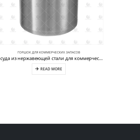
ГОРШОК ДЛЯ КОММЕРЧЕСКИХ ЗАПАСОВ
Г
Посуда из нержавеющей стали для коммерческой кухни CW-S032-4
READ MORE