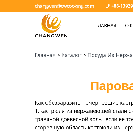
changwen@cwcooking.com
+86-1392
ГЛАВНАЯ
О 
Главная
>
Каталог
>
Посуда Из Нерж
Паров
Как обеззаразить почерневшие каст
1, кастрюля из нержавеющей стали 
травяной древесной золы, если ее тр
сгоревшую область кастрюли из нерж