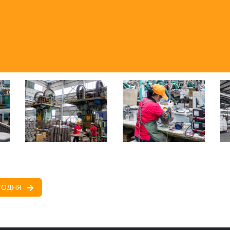
$50M
50+
Выработка в год
Линия сборки
ГОДНЯ